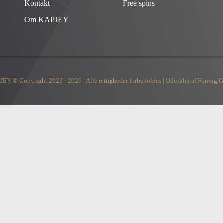
Kontakt
Free spins
Om KAPJEY
JEY
© Copyright 2023 - 2026 | Alle rettigheder forbeholdes | Udviklet af
Fonvig G