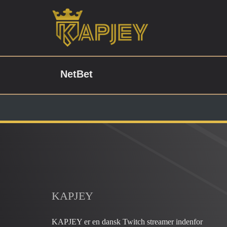
Skip
to
content
NetBet
KAPJEY
KAPJEY er en dansk Twitch streamer indenfor