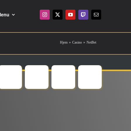
Menu
Hjem
Casino
NetBet